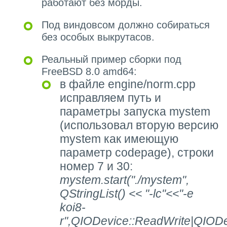
работают без морды.
Под виндовсом должно собираться
без особых выкрутасов.
Реальный пример сборки под
FreeBSD 8.0 amd64:
в файле engine/norm.cpp
исправляем путь и
параметры запуска mystem
(использовал вторую версию
mystem как имеющую
параметр codepage), строки
номер 7 и 30:
mystem.start("./mystem",
QStringList() << "-lc"<<"-e
koi8-
r",QIODevice::ReadWrite|QIODe