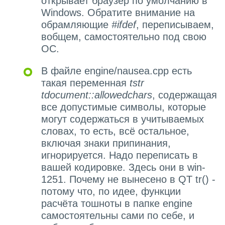
открывает браузер по умолчанию в
Windows. Обратите внимание на
обрамляющие
#ifdef
, переписываем,
вобщем, самостоятельно под свою
ОС.
В файле engine/nausea.cpp есть
такая переменная
tstr
tdocument::allowedchars
, содержащая
все допустимые символы, которые
могут содержаться в учитываемых
словах, то есть, всё остальное,
включая знаки припинания,
игнорируется. Надо переписать в
вашей кодировке. Здесь они в win-
1251. Почему не вынесено в QT tr() -
потому что, по идее, функции
расчёта тошноты в папке engine
самостоятельны сами по себе, и