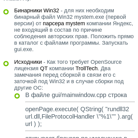
Бинарники Win32
- для них необходим
бинарный файл Win32 mystem.exe (первой
версии) от
парсера mystem
компании Яндекс,
не входящий в состав по причине
соблюдения авторских прав. Положить прямо
в каталог с файлами программы. Запускать
gui.exe.
Исходники
- Как того требует OpenSource
лицензия
QT
компании
TrollTech
. Два
замечания перед сборкой в связи его с
заточкой под Win32 и в случае сборки под
другие ОС:
В файле gui/mainwindow.cpp строка
openPage.execute( QString( "rundll32
url.dll,FileProtocolHandler \"%1\"" ).arg(
url ) );