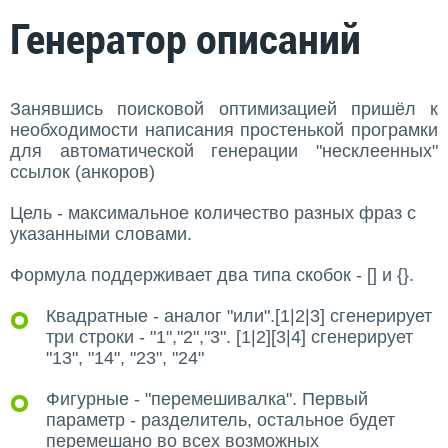
Генератор описаний
Занявшись поисковой оптимизацией пришёл к
необходимости написания простенькой програмки
для автоматической генерации "несклеенных"
ссылок (анкоров)
Цель - максимальное количество разных фраз с
указанными словами.
Формула поддерживает два типа скобок - [] и {}.
Квадратные - аналог "или".[1|2|3] сгенерирует
три строки - "1","2","3". [1|2][3|4] сгенерирует
"13", "14", "23", "24"
Фигурные - "перемешивалка". Первый
параметр - разделитель, остальное будет
перемешано во всех возможных