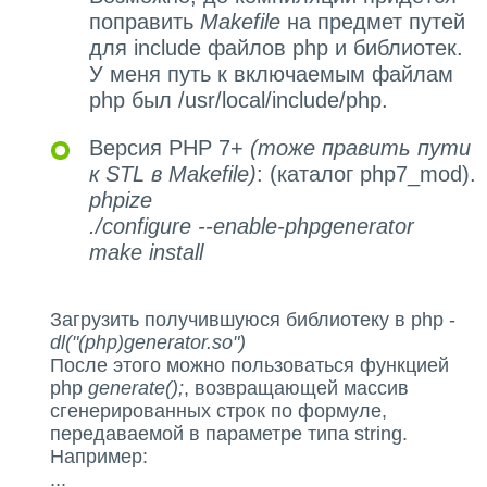
поправить
Makefile
на предмет путей
для include файлов php и библиотек.
У меня путь к включаемым файлам
php был /usr/local/include/php.
Версия PHP 7+
(тоже править пути
к STL в Makefile)
: (каталог php7_mod).
phpize
./configure --enable-phpgenerator
make install
Загрузить получившуюся библиотеку в php -
dl("(php)generator.so")
После этого можно пользоваться функцией
php
generate();
, возвращающей массив
сгенерированных строк по формуле,
передаваемой в параметре типа string.
Например:
...