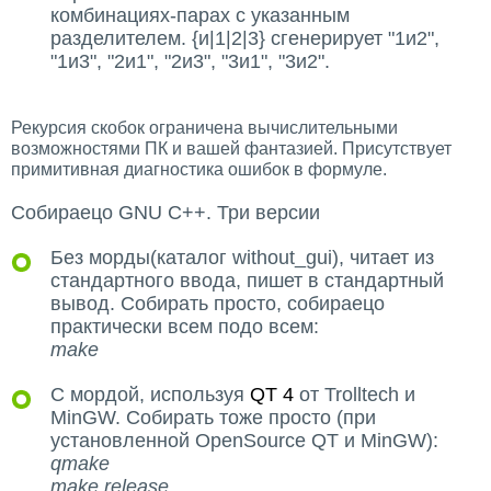
комбинациях-парах с указанным
разделителем. {и|1|2|3} сгенерирует "1и2",
"1и3", "2и1", "2и3", "3и1", "3и2".
Рекурсия скобок ограничена вычислительными
возможностями ПК и вашей фантазией. Присутствует
примитивная диагностика ошибок в формуле.
Собираецо GNU C++. Три версии
Без морды(каталог without_gui), читает из
стандартного ввода, пишет в стандартный
вывод. Собирать просто, собираецо
практически всем подо всем:
make
С мордой, используя
QT 4
от Trolltech и
MinGW. Собирать тоже просто (при
установленной OpenSource QT и MinGW):
qmake
make release