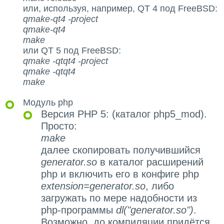
или, используя, например, QT 4 под FreeBSD:
qmake-qt4 -project
qmake-qt4
make
или QT 5 под FreeBSD:
qmake -qtqt4 -project
qmake -qtqt4
make
Модуль php
Версия PHP 5: (каталог php5_mod).
Просто:
make
далее скопировать получившийся
generator.so
в каталог расширений
php и включить его в конфиге php
extension=generator.so
, либо
загружать по мере надобности из
php-программы
dl("generator.so")
.
Возможно, до компиляции придётся