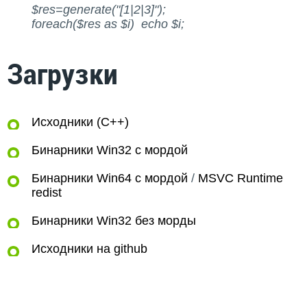
$res=generate("[1|2|3]");
foreach($res as $i) echo $i;
Загрузки
Исходники (C++)
Бинарники Win32 с мордой
Бинарники Win64 с мордой
/
MSVC Runtime
redist
Бинарники Win32 без морды
Исходники на github